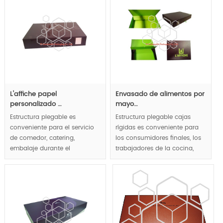
respetar el concepto de
concepto de diseño de uso
diseño fácil de usar.
fácil manejar respeto.
MOQ:1000pcs.
MOQ:1000pcs.
L'affiche papel
Envasado de alimentos por
personalizado …
mayo…
Estructura plegable es
Estructura plegable cajas
conveniente para el servicio
rígidas es conveniente para
de comedor, catering,
los consumidores finales, los
embalaje durante el
trabajadores de la cocina,
transporte. Mientras tanto,
embalaje
múltiples funciones diseño
trabajadores.Mientras tanto,
permite la exhibición de lujo y
se Mostrar lujo gastronómico
paquete plano, las cajas de
pero puede ser paquete
comida se convertirá en
plano. Las cajas de comida
mantel después de doblar.
se convertirá en mantel
después de doblar.