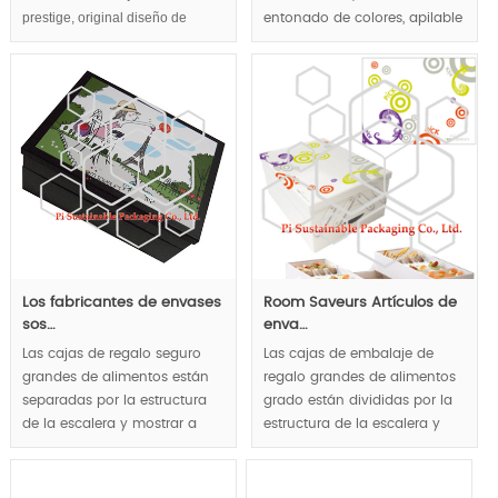
prestige, original diseño de
entonado de colores, apilable
empaquetado del vino innovador
embalaje, soluciones de
aplicar múltiples materiales y
embalaje de una parada de
sistema de cierre creativo. Lujo y
servicio de alimentos no sólo
vino innovador Mostrar así la
proporcionan cajas de
bandeja interna real convertido
comida hecho personalizado
en lujo y elementos innovadores
|, pero también la vajilla
para marcas de vino de lujo.
desechable.
MOQ:2000pcs.
Los fabricantes de envases
Room Saveurs Artículos de
sos…
enva…
Las cajas de regalo seguro
Las cajas de embalaje de
grandes de alimentos están
regalo grandes de alimentos
separadas por la estructura
grado están divididas por la
de la escalera y mostrar a
estructura de la escalera y
gourmet en sentido de las
mostrar a gourmet en sentido
capas, forma de media luna
de las capas, forma de media
tallada como la manija para
luna hueco como el