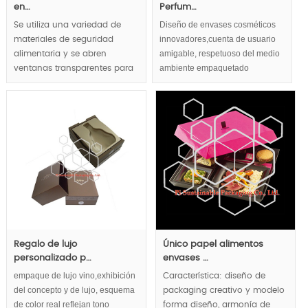
en…
Perfum…
Diseño de envases cosméticos
Se utiliza una variedad de
innovadores,cuenta de usuario
materiales de seguridad
amigable, respetuoso del medio
alimentaria y se abren
ambiente empaquetado
ventanas transparentes para
cosmético,envases cosméticos
mostrar el chocolate
de lujo,conceptos de diseño en
exuberantemente.
las cajas de empaquetado
cosmético. Forma de pirámide
MOQ:2000pcs.
mejorar dramáticamente
capacidad de marketing.
Regalo de lujo
Único papel alimentos
personalizado p…
envases …
empaque de lujo vino,exhibición
Característica: diseño de
del concepto y de lujo, esquema
packaging creativo y modelo
de color real reflejan tono
forma diseño, armonía de