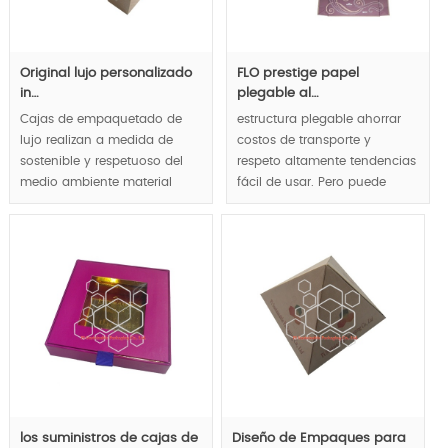
Original lujo personalizado
FLO prestige papel
in…
plegable al…
Cajas de empaquetado de
estructura plegable ahorrar
lujo realizan a medida de
costos de transporte y
sostenible y respetuoso del
respeto altamente tendencias
medio ambiente material
fácil de usar. Pero puede
totalmente, conveniente para
demostrarse gourmet de lujo
artículos de lujo y la
aquí.
exhibición de la marca
reflejan concepto amigable,
MOQ:1000pcs.
lujo y apariencia natural
llevan las tendencias de
empaquetado de lujo.
MOQ:1000pcs.
los suministros de cajas de
Diseño de Empaques para