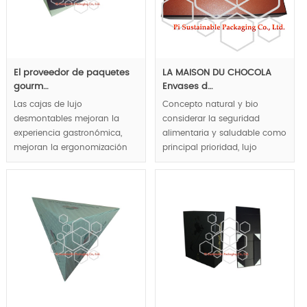
MOQ:1000pcs.
MOQ:1000pcs.
El proveedor de paquetes
LA MAISON DU CHOCOLA
gourm…
Envases d…
Las cajas de lujo
Concepto natural y bio
desmontables mejoran la
considerar la seguridad
experiencia gastronómica,
alimentaria y saludable como
mejoran la ergonomización
principal prioridad, lujo
de la cocina y ahorran costes
elegante y papel artesanales
de almacenamiento y
embellecen tu chocolate y
transporte a través de la
actualización tu chocolate a
estructura de cajas rígidas
nivel de lujo.
dobles.
MOQ:1000pcs.
MOQ:1000pcs.