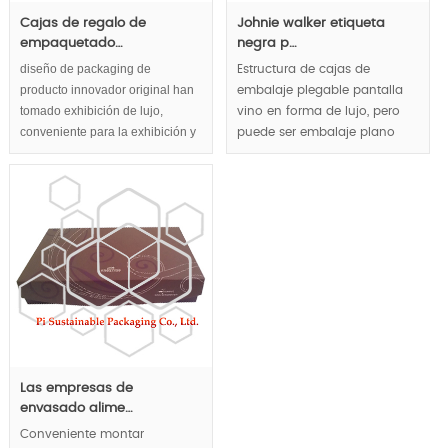
Cajas de regalo de
Johnie walker etiqueta
empaquetado…
negra p…
diseño de packaging de
Estructura de cajas de
producto innovador original han
embalaje plegable pantalla
tomado exhibición de lujo,
vino en forma de lujo, pero
conveniente para la exhibición y
puede ser embalaje plano
almacenamiento, embalaje
para ahorrar costos de
sostenible,concepto de
transporte dramáticamente.
envasado amigable de eco en
MOQ:1000pcs.
consideración.
Las empresas de
envasado alime…
Conveniente montar