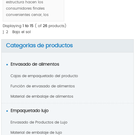
estructura hacen los
consumidores finales
convenientes cenar, los
trabajadores independientes
Displaying
1 to 15
( of
26
products)
también son convenientes
1
2
Bajo el sol
embalar el gourmet dentro de
las cajas de comida |,
Categorias de productos
exhibición de lujo pero
paquete plano para cortar el
transporte costo
Envasado de alimentos
dramáticamente.
Cajas de empaquetado del producto
Función de envasado de alimentos
MOQ:1000pcs.
Material de embalaje de alimentos
Empaquetado lujo
Envasado de Productos de Lujo
Material de embalaje de lujo