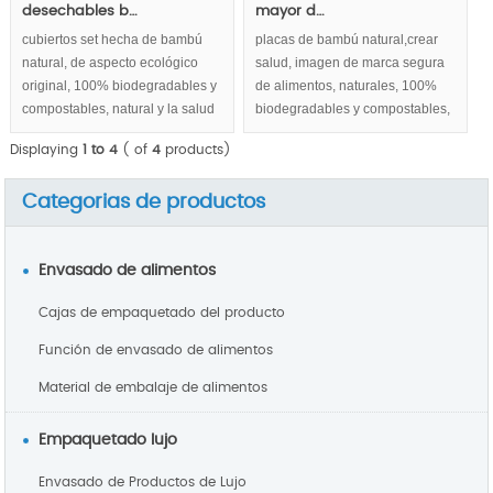
desechables b…
mayor d…
cubiertos set hecha de bambú
placas de bambú natural,crear
natural, de aspecto ecológico
salud, imagen de marca segura
original, 100% biodegradables y
de alimentos, naturales, 100%
compostables, natural y la salud
biodegradables y compostables,
son altamente respetados.
respetuoso del medio ambiente.
Displaying
1 to 4
( of
4
products)
Categorias de productos
Envasado de alimentos
Cajas de empaquetado del producto
Función de envasado de alimentos
Material de embalaje de alimentos
Empaquetado lujo
Envasado de Productos de Lujo