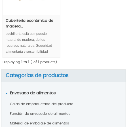
Cubertería económica de
madera…
cuchillería está compuesto
natural de madera, de los
recursos naturales. Seguridad
alimentaria y sostenibilidad
demuestran su restauración vía
Displaying
1 to 1
( of
1
products)
buscando ecológica original de
cubiertos de madera.
Categorias de productos
Envasado de alimentos
Cajas de empaquetado del producto
Función de envasado de alimentos
Material de embalaje de alimentos