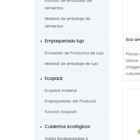
Función de envasado de
alimentos
Material de embalaje de
alimentos
Eco am
Empaquetado lujo
Envasado de Productos de Lujo
Placas 
azúcar 
Material de embalaje de lujo
imagen
natural
Ecopack
compos
ambien
Ecopack material
MOQ:10
Empaquetado del Producto
Función Ecopack
Cubiertos ecológicos
Vajilla Biodegradable &