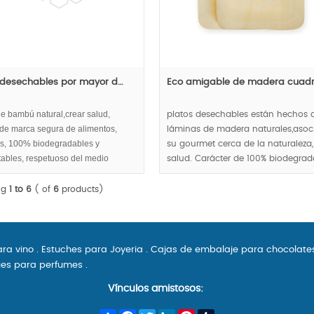
 desechables por mayor d…
Eco amigable de madera cuad
e bambú natural,crear salud,
platos desechables están hechos 
de marca segura de alimentos,
láminas de madera naturales,asoc
es, 100% biodegradables y
su gourmet cerca de la naturaleza,
ables, respetuoso del medio
salud. Carácter de 100% biodegrad
e.
y compostables, respetuoso del m
ambiente ayudarle a construir la
ng
1 to 6
( of
6
products)
imagen de la empresa sostenible.
ara vino
.
Estuches para Joyeria
.
Cajas de embalaje para chocolate
es para perfumes
.
Vínculos amistosos: