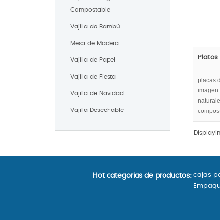
Compostable
Vajilla de Bambú
Mesa de Madera
Platos
Vajilla de Papel
Vajilla de Fiesta
placas d
imagen 
Vajilla de Navidad
natural
Vajilla Desechable
compost
ambient
Displayi
cajas p
Hot categorias de productos:
Empaqu