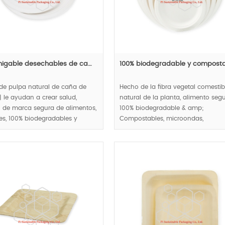
igable desechables de ca…
100% biodegradable y compost
de pulpa natural de caña de
Hecho de la fibra vegetal comestib
| le ayudan a crear salud,
natural de la planta, alimento segu
 de marca segura de alimentos,
100% biodegradable & amp;
es, 100% biodegradables y
Compostables, microondas,
tables, respetuoso del medio
impermeables y antigravedad, pla
te.
de papel redondo serie.
0000 pcs.
MOQ:100000 pcs.