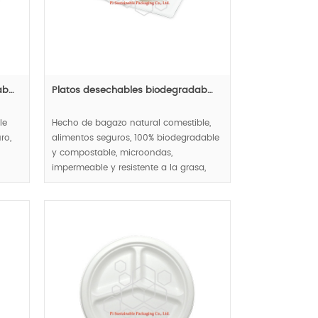
ab…
Platos desechables biodegradab…
le
Hecho de bagazo natural comestible,
ro,
alimentos seguros, 100% biodegradable
y compostable, microondas,
impermeable y resistente a la grasa,
cas
ronda serie de placas de papel.
MOQ:100000 pcs.