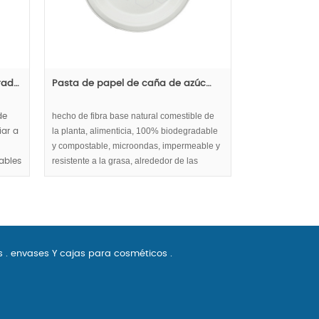
rad…
Pasta de papel de caña de azúc…
hecho de fibra base natural comestible de
de
la planta, alimenticia, 100% biodegradable
iar a
y compostable, microondas, impermeable y
resistente a la grasa, alrededor de las
ables
placas de pasta de caña de azúcar con
edio
serie de 3 compartimientos.
s
.
envases Y cajas para cosméticos
.