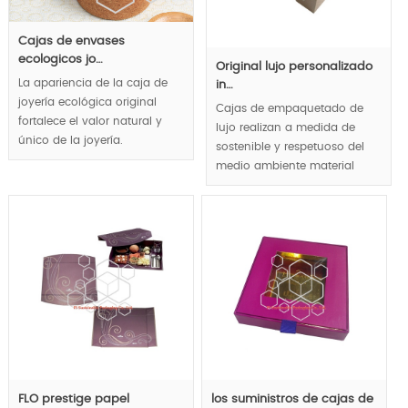
Cajas de envases
ecologicos jo…
Original lujo personalizado
La apariencia de la caja de
in…
joyería ecológica original
Cajas de empaquetado de
fortalece el valor natural y
lujo realizan a medida de
único de la joyería.
sostenible y respetuoso del
medio ambiente material
MOQ:1000pcs;
totalmente, conveniente para
artículos de lujo y la
exhibición de la marca
reflejan concepto amigable,
lujo y apariencia natural
llevan las tendencias de
empaquetado de lujo.
MOQ:1000pcs.
FLO prestige papel
los suministros de cajas de