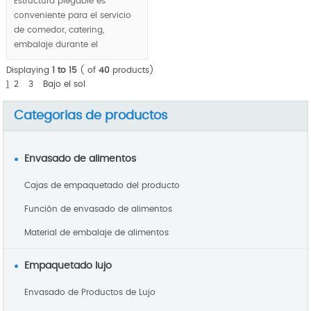
Estructura plegable es
conveniente para el servicio
de comedor, catering,
embalaje durante el
transporte. Mientras tanto,
Displaying
1 to 15
( of
40
products)
múltiples funciones diseño
1
2
3
Bajo el sol
permite la exhibición de lujo y
paquete plano, las cajas de
Categorias de productos
comida se convertirá en
mantel después de doblar.
Envasado de alimentos
MOQ:1000pcs.
Cajas de empaquetado del producto
Función de envasado de alimentos
Material de embalaje de alimentos
Empaquetado lujo
Envasado de Productos de Lujo