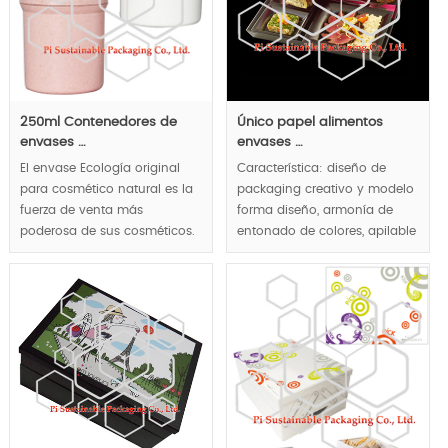
reducir el consumo de
energía de transporte y
almacenamiento.
MOQ:10000pcs.
250ml Contenedores de
Único papel alimentos
envases …
envases …
El envase Ecología original
Característica: diseño de
para cosmético natural es la
packaging creativo y modelo
fuerza de venta más
forma diseño, armonía de
poderosa de sus cosméticos.
entonado de colores, apilable
embalaje, soluciones de
embalaje de una parada de
servicio de alimentos no sólo
proporcionan cajas de
comida hecho personalizado
|, pero también la vajilla
desechable.
MOQ:2000pcs.