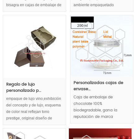
bisagra en cajas de embalaje de
ambiente empaquetado
madera ,
cosmético,envases cosméticos
de lujo,conceptos de diseño en
las cajas de empaquetado
cosmético. Forma de pirámide
mejorar dramáticamente
capacidad de marketing.
Personalizadas cajas de
Regalo de lujo
envase…
personalizado p…
Caja de embalaje de
empaque de lujo vino,exhibición
chocolate 100%
del concepto y de lujo, esquema
biodegradable, gana la
de color real reflejan tono
reputación de marca
prestige, original diseño de
responsable de protección
empaquetado del vino innovador
del medio ambiente, el uso
aplicar múltiples materiales y
de materiales de polímeros a
sistema de cierre creativo. Lujo y