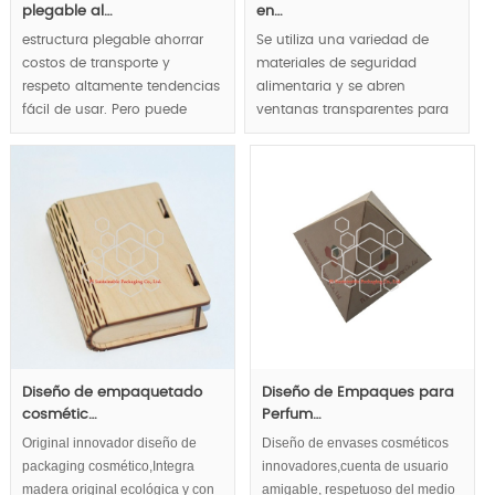
plegable al…
en…
estructura plegable ahorrar
Se utiliza una variedad de
costos de transporte y
materiales de seguridad
respeto altamente tendencias
alimentaria y se abren
fácil de usar. Pero puede
ventanas transparentes para
demostrarse gourmet de lujo
mostrar el chocolate
aquí.
exuberantemente.
MOQ:1000pcs.
MOQ:2000pcs.
Diseño de empaquetado
Diseño de Empaques para
cosmétic…
Perfum…
Original innovador diseño de
Diseño de envases cosméticos
packaging cosmético,Integra
innovadores,cuenta de usuario
madera original ecológica y con
amigable, respetuoso del medio