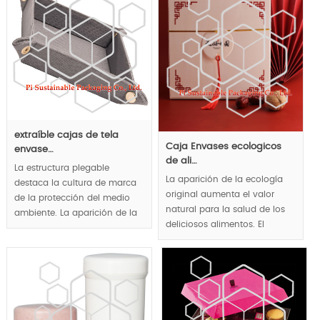
base de plantas naturales
vino innovador Mostrar así la
para lograr la protección de
bandeja interna real convertido
la salud.
en lujo y elementos innovadores
MOQ:10k pcs.
para marcas de vino de lujo.
extraíble cajas de tela
Caja Envases ecologicos
envase…
de ali…
La estructura plegable
La aparición de la ecología
destaca la cultura de marca
original aumenta el valor
de la protección del medio
natural para la salud de los
ambiente. La aparición de la
deliciosos alimentos. El
naturaleza y la ecología
embalaje de alimentos
original transmite el concepto
biodegradable realizado a
de salud natural al público.
través de cajas de madera ha
ganado una reputación de
MOQ:1000pcs.
marca responsable.
Estructura plegable para