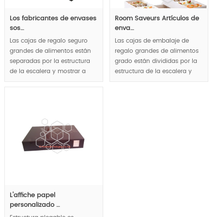
Los fabricantes de envases
Room Saveurs Artículos de
sos…
enva…
Las cajas de regalo seguro
Las cajas de embalaje de
grandes de alimentos están
regalo grandes de alimentos
separadas por la estructura
grado están divididas por la
de la escalera y mostrar a
estructura de la escalera y
gourmet en sentido de las
mostrar a gourmet en sentido
capas, forma de media luna
de las capas, forma de media
tallada como la manija para
luna hueco como el
respetar el concepto de
concepto de diseño de uso
diseño fácil de usar.
fácil manejar respeto.
MOQ:1000pcs.
MOQ:1000pcs.
L'affiche papel
personalizado …