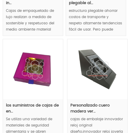
in…
plegable al…
Cajas de empaquetado de
estructura plegable ahorrar
lujo realizan a medida de
costos de transporte y
sostenible y respetuoso del
respeto altamente tendencias
medio ambiente material
fácil de usar. Pero puede
totalmente, conveniente para
demostrarse gourmet de lujo
artículos de lujo y la
aquí.
exhibición de la marca
reflejan concepto amigable,
MOQ:1000pcs.
lujo y apariencia natural
llevan las tendencias de
empaquetado de lujo.
MOQ:1000pcs.
los suministros de cajas de
Personalizado cuero
en…
madera ver…
Se utiliza una variedad de
cajas de embalaje innovador
materiales de seguridad
reloj original
alimentaria y se abren
diseño,innovador reloj joyería