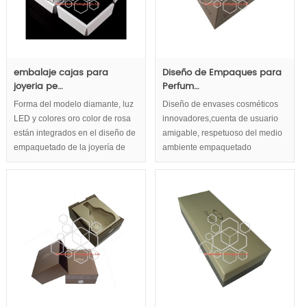
embalaje cajas para
Diseño de Empaques para
joyeria pe…
Perfum…
Forma del modelo diamante, luz
Diseño de envases cosméticos
LED y colores oro color de rosa
innovadores,cuenta de usuario
están integrados en el diseño de
amigable, respetuoso del medio
empaquetado de la joyería de
ambiente empaquetado
lujo. Todos estos elementos
cosmético,envases cosméticos
pretenden lograr la exhibición de
de lujo,conceptos de diseño en
lujo y aumentar tu valor de joyas
las cajas de empaquetado
preciosas.
cosmético. Forma de pirámide
mejorar dramáticamente
capacidad de marketing.