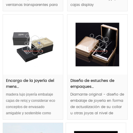
ventanas transparentes para
cajas display
mostrar el chocolate
manera,concepto de cajas de
exuberantemente.
embalaje de lujo reloj joyería ,
MOQ:2000pcs.
Encargo de la joyería del
Diseño de estuches de
mens…
empaques…
madera lujo joyería embalaje
Diamante original - diseño de
cajas de reloj y considerar eco
embalaje de joyería en forma
conceptos de envasado
de actualización de su collar
amigable y sostenible como
u otras joyas al nivel de
prioridad, firme sentimiento
diamante de lujo, las luces
creado por madera y envoltura
LED harán que sus joyas de
de papel de lujo de pura pulpa
diamantes más brillante.