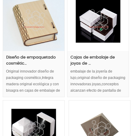
de madera para joyas reloj
decorativo regalo cajas de
embalaje. Esquema de entonado
de colores creativas evitar cajas
de empaquetado de joyería lujo
pesado reloj de madera para ser
torpe.
Diseño de empaquetado
Cajas de embalaje de
cosmétic…
joyas de …
Original innovador diseño de
embalaje de la joyería de
packaging cosmético,Integra
lujo,original diseño de packaging
madera original ecológica y con
innovadoras joyas,conceptos
bisagra en cajas de embalaje de
alcanzan efecto de pantalla de
madera ,
forma y lujo modelo creativo.
Múltiples joyas de lujo embalaje
material aplicación actualizar su
joyería a clásico real.