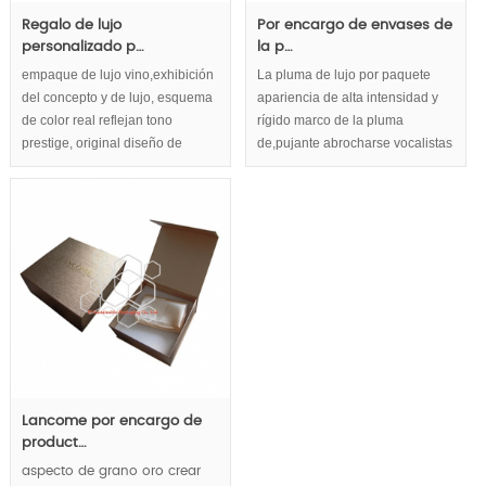
Regalo de lujo
Por encargo de envases de
personalizado p…
la p…
empaque de lujo vino,exhibición
La pluma de lujo por paquete
del concepto y de lujo, esquema
apariencia de alta intensidad y
de color real reflejan tono
rígido marco de la pluma
prestige, original diseño de
de,pujante abrocharse vocalistas
empaquetado del vino innovador
y abundancia material de
aplicar múltiples materiales y
embalaje suma de detalle en la
sistema de cierre creativo. Lujo y
fabricación de aplicaciones.
vino innovador Mostrar así la
bandeja interna real convertido
en lujo y elementos innovadores
para marcas de vino de lujo.
Lancome por encargo de
product…
aspecto de grano oro crear