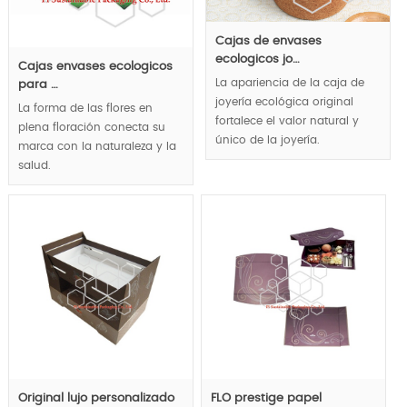
Cajas de envases
ecologicos jo…
Cajas envases ecologicos
La apariencia de la caja de
para …
joyería ecológica original
La forma de las flores en
fortalece el valor natural y
plena floración conecta su
único de la joyería.
marca con la naturaleza y la
salud.
MOQ:1000pcs;
MOQ:1000pcs.
Original lujo personalizado
FLO prestige papel