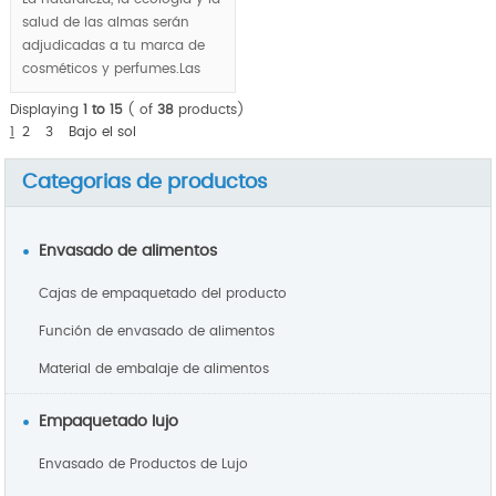
salud de las almas serán
adjudicadas a tu marca de
cosméticos y perfumes.Las
envases
frascos para
Displaying
1 to 15
( of
38
products)
cosméticos
y
empaques de
1
2
3
Bajo el sol
perfumes
transforman en
tierra, agua y aire.
Categorias de productos
Envasado de alimentos
Cajas de empaquetado del producto
Función de envasado de alimentos
Material de embalaje de alimentos
Empaquetado lujo
Envasado de Productos de Lujo