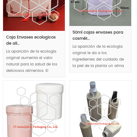
50ml cajas envases para
Caja Envases ecologicos
cosmét…
de ali…
La aparición de la ecología
La aparición de la ecología
original le da a los
original aumenta el valor
ingredientes del cuidado de
natural para la salud de los
la piel de la planta un alma
deliciosos alimentos. El
natural y saludable.
embalaje de alimentos
MOQ:10k pcs.
biodegradable realizado a
través de cajas de madera ha
ganado una reputación de
marca responsable.
Estructura plegable para
reducir el consumo de
energía de transporte y
almacenamiento.