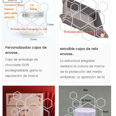
Personalizadas cajas de
extraíble cajas de tela
envase…
envase…
Caja de embalaje de
La estructura plegable
chocolate 100%
destaca la cultura de marca
biodegradable, gana la
de la protección del medio
reputación de marca
ambiente. La aparición de la
responsable de protección
naturaleza y la ecología
del medio ambiente, el uso
original transmite el concepto
de materiales de polímeros a
de salud natural al público.
base de plantas naturales
para lograr la protección de
MOQ:1000pcs.
la salud.
MOQ:10k pcs.