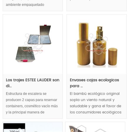
ambiente empaquetado
cosmético,envases cosméticos
de lujo,conceptos de diseño en
las cajas de empaquetado
cosmético. Forma de pirámide
mejorar dramáticamente
capacidad de marketing.
Los trajes ESTEE LAUDER son
Envases cajas ecologicos
di…
para …
Estructura de escalera se
El bambú ecológico original
producen 2 capas para reservar
sopla un viento natural y
containers, cosmético vacío más
saludable y gana el favor de
y la principal manera de
los consumidores ecológicos
publicitar la calidad de lujo del
originales.
contenido estético.