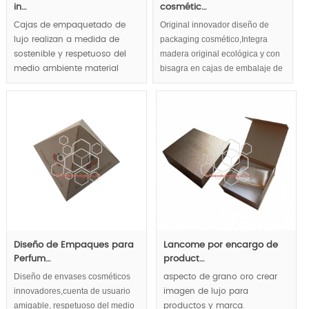
in…
cosmétic…
Original innovador diseño de
Cajas de empaquetado de
packaging cosmético,Integra
lujo realizan a medida de
madera original ecológica y con
sostenible y respetuoso del
bisagra en cajas de embalaje de
medio ambiente material
madera ,
totalmente, conveniente para
artículos de lujo y la
exhibición de la marca
reflejan concepto amigable,
lujo y apariencia natural
llevan las tendencias de
empaquetado de lujo.
MOQ:1000pcs.
Diseño de Empaques para
Lancome por encargo de
Perfum…
product…
Diseño de envases cosméticos
aspecto de grano oro crear
innovadores,cuenta de usuario
imagen de lujo para
amigable, respetuoso del medio
productos y marca.