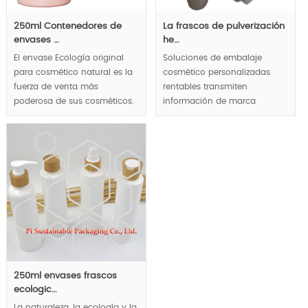
MOQ:10000pcs.
250ml Contenedores de
La frascos de pulverización
envases …
he…
El envase Ecología original
Soluciones de embalaje
para cosmético natural es la
cosmético personalizadas
fuerza de venta más
rentables transmiten
poderosa de sus cosméticos.
información de marca
ecológica a sus clientes
objetivo.
250ml envases frascos
ecologic…
La naturaleza, la ecología y la